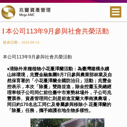
本公司113年9月參與社會共榮活動
發表日期：2024-09-14
本公司113年9月參與社會共榮活動
♦清除外來種植物小花蔓澤蘭活動：為臺灣建構永續
山林環境，兆豐金融集團9月7日參與農業部林業及自
然保育署的「小花蔓澤蘭全國防治日」活動；兆豐金
控表示，本次「除蔓」雙路並進，除金控蕭玉美總經
理率領子公司同仁前往臺中市東勢林場外，子公司兆
豐票券、資產管理同仁則是前進宜蘭大學南澳農場，
同日約170名志工同仁及眷屬參與移除小 花蔓澤蘭的
「除蔓」任務，攜手維護在地生物多樣性。