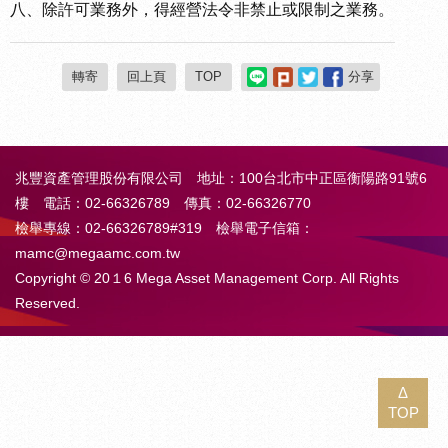
八、除許可業務外，得經營法令非禁止或限制之業務。
轉寄
回上頁
TOP
分享
兆豐資產管理股份有限公司 地址：100台北市中正區衡陽路91號6
樓 電話：02-66326789 傳真：02-66326770
檢舉專線：02-66326789#319 檢舉電子信箱：
mamc@megaamc.com.tw
Copyright © 20１6 Mega Asset Management Corp. All Rights
Reserved.
Δ
TOP