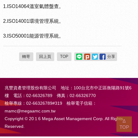
1.ISO14064溫室氣體盤查。
2.ISO14001環境管理系統。
3.ISO50001能源管理系統。
轉寄
回上頁
TOP
分享
兆豐資產管理股份有限公司 地址：100台北市中正區衡陽路91號6
樓 電話：02-66326789 傳真：02-66326770
檢舉專線：02-66326789#319 檢舉電子信箱：
mamc@megaamc.com.tw
Copyright © 20１6 Mega Asset Management Corp. All Rights
Δ
Reserved.
TOP